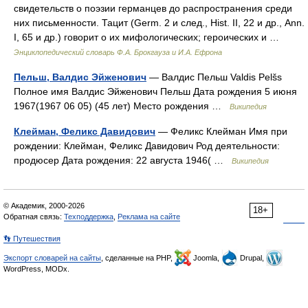
свидетельств о поэзии германцев до распространения среди
них письменности. Тацит (Germ. 2 и след., Hist. II, 22 и др., Ann.
I, 65 и др.) говорит о их мифологических; героических и …
Энциклопедический словарь Ф.А. Брокгауза и И.А. Ефрона
Пельш, Валдис Эйженович
— Валдис Пельш Valdis Pelšs
Полное имя Валдис Эйженович Пельш Дата рождения 5 июня
1967(1967 06 05) (45 лет) Место рождения …
Википедия
Клейман, Феликс Давидович
— Феликс Клейман Имя при
рождении: Клейман, Феликс Давидович Род деятельности:
продюсер Дата рождения: 22 августа 1946( …
Википедия
© Академик, 2000-2026
18+
Обратная связь:
Техподдержка
,
Реклама на сайте
👣 Путешествия
Экспорт словарей на сайты
, сделанные на PHP,
Joomla,
Drupal,
WordPress, MODx.